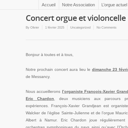
Accueil
Notre Association
L’orgue actuel
Concert orgue et violoncelle
By
Olivier
1 février 2025
Uncategorized
No Comments
Bonjour à toutes et à tous,
Notre prochain concert aura lieu le
dimanche 23 févri
de Messancy.
Nous accueillerons
l’organiste François-Xavier Gran
Eric Chardon
, deux musiciens aux parcours pro
expériences. François-Xavier Grandjean est organiste
Walcker de l’église Sainte-Julienne et de l’orgue Mauric
Albert à Namur. Eric Chardon joue régulièrement 
orchestres symphoniques du pays ainsi qu’avec l’Orche