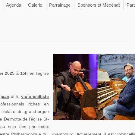
Agenda
Galerie
Parrainage
Sponsors et Mécénat
Part
er 2025 à 15h
en l’église
djean
et le
violoncelliste
fessionnels riches en
-titulaire du grand-orgue
e Delmotte de l’église St-
au sein des principaux
stre Philharmonique du Luxembourg. Actuellement, il est violoncelli