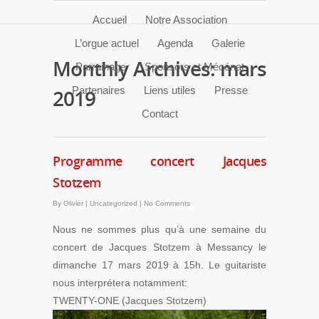
Accueil
Notre Association
L’orgue actuel
Agenda
Galerie
Monthly Archives: mars
Parrainage
Sponsors et Mécénat
Partenaires
Liens utiles
Presse
2019
Contact
Programme concert Jacques
Stotzem
By
Olivier
|
Uncategorized
|
No Comments
Nous ne sommes plus qu’à une semaine du
concert de Jacques Stotzem à Messancy le
dimanche 17 mars 2019 à 15h. Le guitariste
nous interprétera notamment:
TWENTY-ONE (Jacques Stotzem)