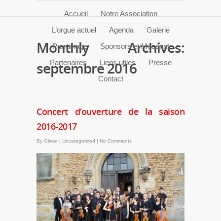
Accueil
Notre Association
L’orgue actuel
Agenda
Galerie
Monthly Archives:
Parrainage
Sponsors et Mécénat
Partenaires
Liens utiles
Presse
septembre 2016
Contact
Concert d’ouverture de la saison
2016-2017
By
Olivier
|
Uncategorized
|
No Comments