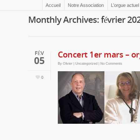
Accueil
Notre Association
L’orgue actuel
Monthly Archives: février 20
Concert 1er mars – org
FÉV
05
By
Olivier
|
Uncategorized
|
No Comments
0