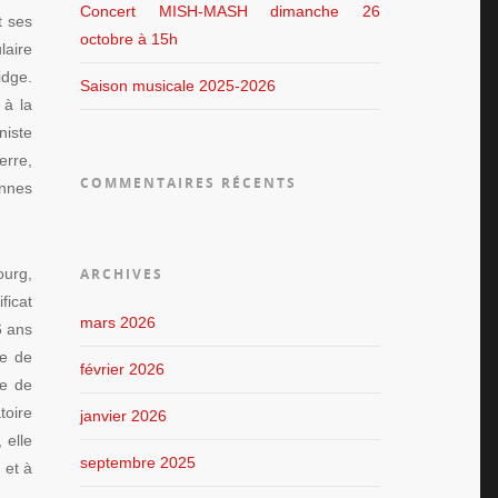
Concert MISH-MASH dimanche 26
t ses
octobre à 15h
laire
idge.
Saison musicale 2025-2026
 à la
niste
erre,
COMMENTAIRES RÉCENTS
ennes
ourg,
ARCHIVES
ficat
mars 2026
6 ans
re de
février 2026
re de
toire
janvier 2026
 elle
septembre 2025
 et à