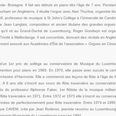
nde- Bretagne. Il fait ses débuts en piano dès l’âge de 7 ans. Pendan
urham en Angleterre, il étudie l’orgue avec Alan Thurlow, organiste titu
ill, professeur de musique à St John’s Collège à l’Université de Cambr
de Jean Langlais, compositeur et ancien titulaire des grandes orgues
uis qu’il vit au Grand-Duché de Luxembourg, Roger Goodwyn est orga
e-Trinité à Walferdange. Il est concertiste, donnant des récitals en Anglet
ement associé aux Académies d’Été de l’association « Orgues en Cév
e d’un 1er prix de solfège au conservatoire de Musique du Luxemb
ntion pour piano en 1969. En 1970, elle passe avec succès le certi
 Orchestre d’Harmonie. Elle a commencé ses leçons de flûte à l’âge de 
A 8 ans elle s’inscrit aux cours de flûte traversière au conservatoi
 du professeur Alphonse Faber, 1er flûtiste de la musique militai
flûte traversière en 1971. Entre 1972 et 1973 elle s’inscrit au conserva
nées de perfectionnement pour flûte traversière. Entre 1974 et 1990,
sique CAVEM, crée par Jean Roderes, pianiste reconnu au Luxembourg
’Harmonie Municipale du Luxembourg jusqu’en 1994.