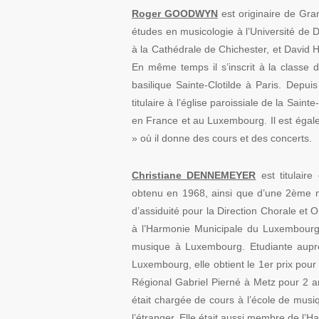
Roger GOODWYN
est originaire de Gra
études en musicologie à l’Université de D
à la Cathédrale de Chichester, et David H
En même temps il s’inscrit à la classe 
basilique Sainte-Clotilde à Paris. Dep
titulaire à l’église paroissiale de la Saint
en France et au Luxembourg. Il est égal
» où il donne des cours et des concerts.
Christiane DENNEMEYER
est titulair
obtenu en 1968, ainsi que d’une 2ème me
d’assiduité pour la Direction Chorale et
à l’Harmonie Municipale du Luxembourg. 
musique à Luxembourg. Etudiante auprès
Luxembourg, elle obtient le 1er prix pour 
Régional Gabriel Pierné à Metz pour 2 an
était chargée de cours à l’école de mu
l’étranger. Elle était aussi membre de l