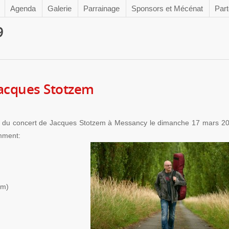
Agenda
Galerie
Parrainage
Sponsors et Mécénat
Part
9
acques Stotzem
 du concert de Jacques Stotzem à Messancy le dimanche 17 mars 2
amment:
)
em)