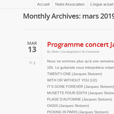
Accueil
Notre Association
L’orgue actuel
Monthly Archives: mars 201
Programme concert J
MAR
13
By
Olivier
|
Uncategorized
|
No Comments
Nous ne sommes plus qu’à une semaine
2
15h. Le guitariste nous interprétera not
TWENTY-ONE (Jacques Stotzem)
WITH OR WITHOUT YOU (U2)
IT’S GONE FOREVER (Jacques Stotzem
MUSETTE POUR EDITH (Jacques Stotz
PLAGE D’AUTOMNE (Jacques Stotzem)
OASIS (Jacques Stotzem)
PICKING IN PARIS (Jacques Stotzem)