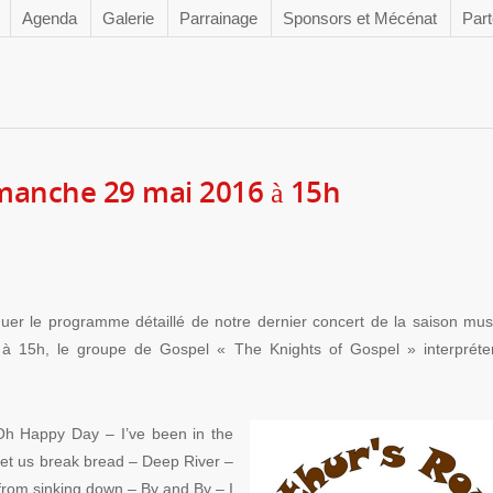
Agenda
Galerie
Parrainage
Sponsors et Mécénat
Part
manche 29 mai 2016 à 15h
er le programme détaillé de notre dernier concert de la saison mus
 15h, le groupe de Gospel « The Knights of Gospel » interpréte
Oh Happy Day – I’ve been in the
et us break bread – Deep River –
rom sinking down – By and By – I