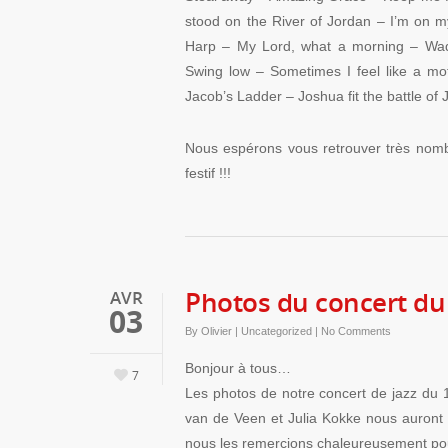
stood on the River of Jordan – I’m on m
Harp – My Lord, what a morning – Wade
Swing low – Sometimes I feel like a mo
Jacob’s Ladder – Joshua fit the battle o
Nous espérons vous retrouver très nomb
festif !!!
Photos du concert du
AVR
03
By
Olivier
|
Uncategorized
|
No Comments
Bonjour à tous…
7
Les photos de notre concert de jazz du 1
van de Veen et Julia Kokke nous auront 
nous les remercions chaleureusement pour