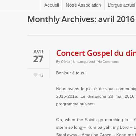
Accueil
Notre Association
L’orgue actuel
Monthly Archives: avril 2016
Concert Gospel du di
AVR
27
By
Olivier
|
Uncategorized
|
No Comments
Bonjour à tous !
12
Nous avons le plaisir de vous communiqu
2015-2016. Le dimanche 29 mai 2016 à
programme suivant:
Oh, when the Saints go marching in – 
storm so long – Kum ba yah, my Lord – L
Steal away – Amazing Grace – Keep me f