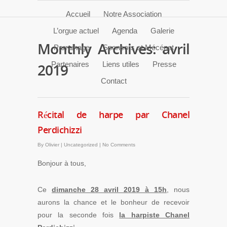
Accueil
Notre Association
L’orgue actuel
Agenda
Galerie
Monthly Archives: avril
Parrainage
Sponsors et Mécénat
Partenaires
Liens utiles
Presse
2019
Contact
Récital de harpe par Chanel
Perdichizzi
By
Olivier
|
Uncategorized
|
No Comments
Bonjour à tous,
Ce
dimanche 28 avril 2019 à 15h
, nous
aurons la chance et le bonheur de recevoir
pour la seconde fois
la harpiste Chanel