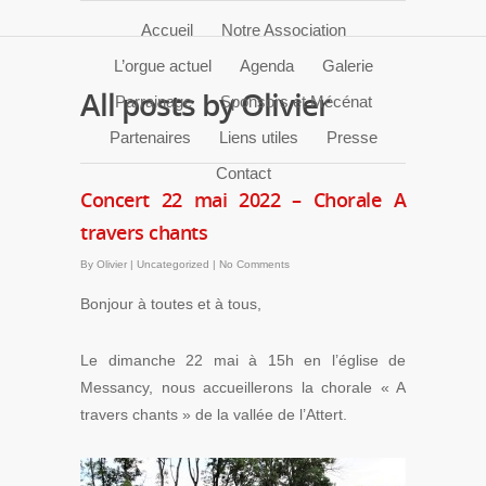
Accueil
Notre Association
L’orgue actuel
Agenda
Galerie
All posts by Olivier
Parrainage
Sponsors et Mécénat
Partenaires
Liens utiles
Presse
Contact
Concert 22 mai 2022 – Chorale A
travers chants
By
Olivier
|
Uncategorized
|
No Comments
Bonjour à toutes et à tous,
Le dimanche 22 mai à 15h en l’église de
Messancy, nous accueillerons la chorale « A
travers chants » de la vallée de l’Attert.