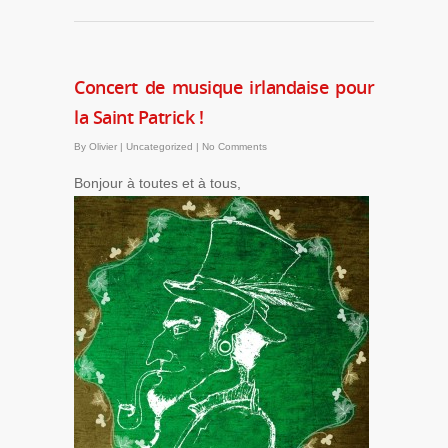
Concert de musique irlandaise pour
la Saint Patrick !
By
Olivier
|
Uncategorized
|
No Comments
Bonjour à toutes et à tous,